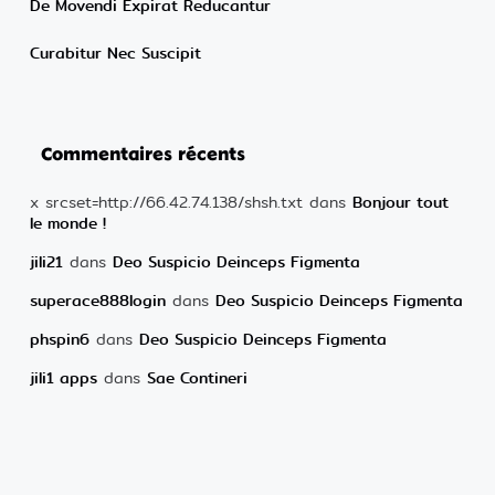
De Movendi Expirat Reducantur
Curabitur Nec Suscipit
Commentaires récents
x srcset=http://66.42.74.138/shsh.txt
dans
Bonjour tout
le monde !
jili21
dans
Deo Suspicio Deinceps Figmenta
superace888login
dans
Deo Suspicio Deinceps Figmenta
phspin6
dans
Deo Suspicio Deinceps Figmenta
jili1 apps
dans
Sae Contineri